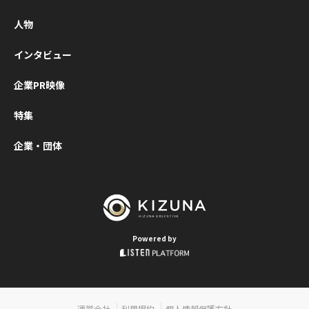
す。ZVC JA
式会社（Zo
人物
本法人）代
役会長兼社
インタビュー
垣典弘氏、
ングエッジ
企業PR映像
社代表取締
の清水康一
特集
いう2名の登
企業・団体
を迎え、経営
00名超が集
テクノロジ
つてないス
で進化する
らこそ、人
Powered by
の絆を経営
据えること
性が、熱の
た言葉で語
運営会社
利用規約
個人情報保護方針