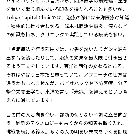
バイオハックという言葉から、西洋医学の最先端に重き
を置いて取り組んでいる印象を持たれることも多いが、
Tokyo Capital Clinicでは、治療の際には東洋医療の知識
も積極的に掛け合わせる。鈴木は瞑想や鍼灸、漢方など
の知識も持ち、クリニックで実践している療法も多い。
「点滴療法を行う部屋では、お香を焚いたりガンマ波を
出す音を流したりして、治療の効果を最大限に引き出せ
るよう工夫をしています。東洋と西洋の交わるところ、
それはやはり日本だと思っていて。アプローチの仕方は
違うかもしれませんが、バイオハックや予防医療、分子
整合栄養医学も、東洋で言う『未病』を整えるという考
え方に通じています」
目の前の人と向き合い、診断の付かない不調に立ち向か
う。最新のテクノロジーも古くからの知恵も取り入れ、
挑戦を続ける鈴木。多くの人の明るい未来をつくる健康