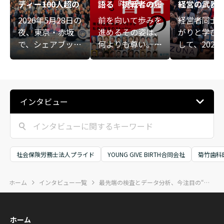
ティー――100人超の
語る『挑戦者の履
経営の武器
熱意が重なる、新
歴書』
――KIZUNA E
2026年5月28日の
前を向いて歩みを
経営者同士
たな始まりの夜
IVE講演会
夜、東京・赤坂
進めるその姿は、
がりと学び
ト
で、シェアブック
何よりも尊い――。ビ
して、2025
『挑戦者の履歴
ジネスの表舞台に
6日（月）、
書』の出版を記念
ある華やかな数字
会社絆助主
する大交流会が開
や成功法則ではな
般社団法人
催されました。会
く、経営者が人知
ルド倶楽部
インタビュー
場には共著者や関
れず悩み、傷つき
よる「KIZUN
係者など100人超
ながらも前を向き
ECUTIVE講
が集結。一人ひと
続けてきた「泥臭
会」が開催
りの事業や社会へ
い歩み」そのもの
した。KIZUN
の想いが重なる、
に光を当てた書籍
ECUTIVEは
社会保険労務士法人プライド
YOUNG GIVE BIRTH合同会社
菊竹歯科
熱い時間となりま
『挑戦者の履歴
営者同士が“
した。
書』が、本日つい
軸に学び合
ホーム
インタビュー一覧
最先端の検査とデータ分析、今注目の“バイオハック”で、東京を予防医療の中心地へ
に出版となりまし
いに成長し
た。
ミュニティ
展開されて
ホーム