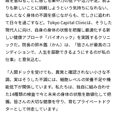
歳を重ねるごとに感じる集中力の低下や活力不足。前よ
りも新しいことに挑戦しようという気持ちになれない、
なんとなく身体の不調を感じながらも、忙しさに追われ
て日々を過ごすなど。Tokyo Capital Clinicは、そうした
現代人に向け、自身の身体の状態を把握し最適化する新
しい健康アプローチ「バイオハック」を実践するクリニ
ックだ。院長の鈴木鑑（かん）は、「皆さんが最高のコ
ンディションで、人生を謳歌できるようにするのが私の
仕事」と意気込む。
「人間ドックを受けても、異常と確認されない小さな不
調。実はそうした不調には、細胞レベルの栄養不足や機
能低下が関係しています。私たちは、独自に組み合わせ
た14種類の検査で今と未来の身体の状態を数値化して把
握。皆さんの大切な健康を守り、育むプライベートドク
ターとして伴走しています」