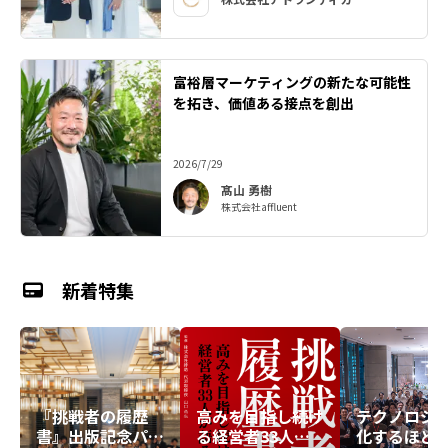
富裕層マーケティングの新たな可能性
を拓き、価値ある接点を創出
2026/7/29
髙山 勇樹
株式会社affluent
新着特集
『挑戦者の履歴
高みを目指し続け
テクノロジ
書』出版記念パー
る経営者33人が
化するほど