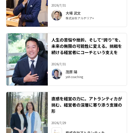
2026/7/31
大場 武文
株式会社アルテリア+
人生の苦悩や挫折、そして“誇り”を、
未来の無限の可能性に変える。挑戦を
続ける経営者にコーチという支えを
2026/7/31
茂原 陽
yoh coaching
直感を経営の力に。アトランティカが
挑む、経営者の深層に寄り添う支援の
形
2026/7/29
株式会社アトランティカ